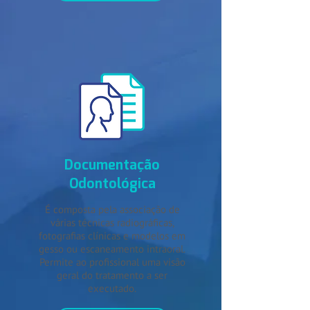
Documentação
Odontológica
É composta pela associação de
várias técnicas radiográficas,
fotografias clínicas e modelos em
gesso ou escaneamento intraoral.
Permite ao profissional uma visão
geral do tratamento a ser
executado.