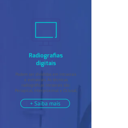
Radiografias
digitais
Podem ser divididas em intraorais
e extraorais. As técnicas
radiográficas intraorais são:
Periapical, Interproximal e Oclusal.
+ Saiba mais