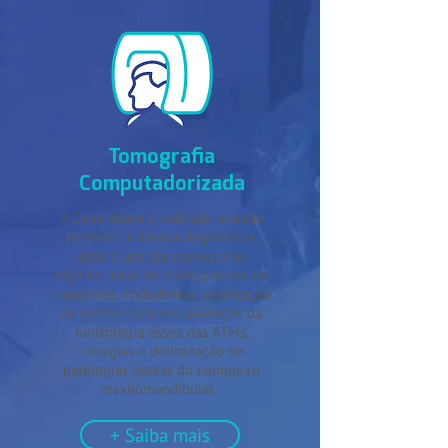
Tomografia
Computadorizada
A Cone Beam é indicada quando
persisitir a dúvida diagnóstica,
após o uso das radiografias
digitais. Ideal no planejamento de
implantes, endodontia, localização
de dentes inclusos, avaliação da
morfologia óssea das ATMs,
cirurgias e delimitação de
patologias ósseas do complexo
maxilomandibular.
+ Saiba mais